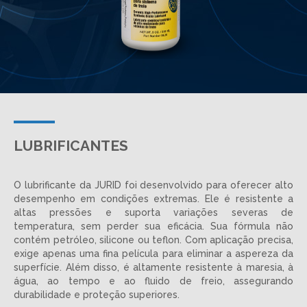
LUBRIFICANTES
O lubrificante da JURID foi desenvolvido para oferecer alto
desempenho em condições extremas. Ele é resistente a
altas pressões e suporta variações severas de
temperatura, sem perder sua eficácia. Sua fórmula não
contém petróleo, silicone ou teflon. Com aplicação precisa,
exige apenas uma fina película para eliminar a aspereza da
superfície. Além disso, é altamente resistente à maresia, à
água, ao tempo e ao fluido de freio, assegurando
durabilidade e proteção superiores.